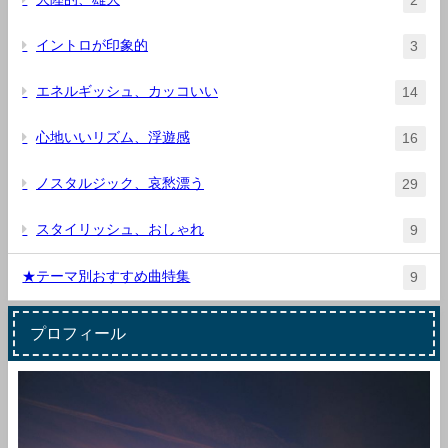
2
イントロが印象的
3
エネルギッシュ、カッコいい
14
心地いいリズム、浮遊感
16
ノスタルジック、哀愁漂う
29
スタイリッシュ、おしゃれ
9
★テーマ別おすすめ曲特集
9
プロフィール