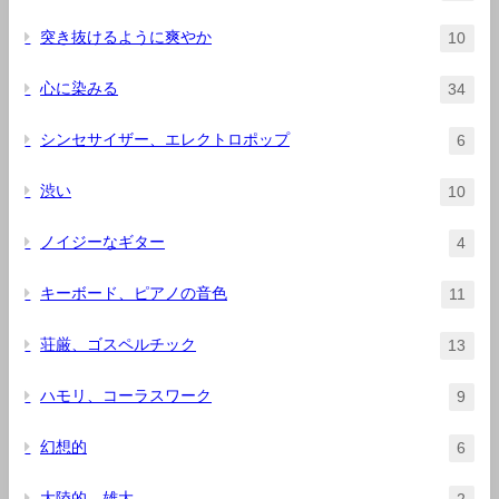
突き抜けるように爽やか
10
心に染みる
34
シンセサイザー、エレクトロポップ
6
渋い
10
ノイジーなギター
4
キーボード、ピアノの音色
11
荘厳、ゴスペルチック
13
ハモリ、コーラスワーク
9
幻想的
6
大陸的、雄大