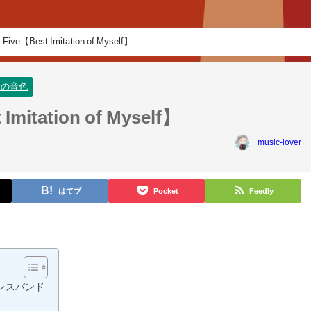
 Five【Best Imitation of Myself】
ノの音色
Imitation of Myself】
music-lover
はてブ
Pocket
Feedly
レスバンド