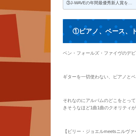
③J-WAVEの年間最優秀新人賞を…
①ピアノ、ベース、
ベン・フォールズ・ファイヴのデビ
ギターを一切使わない、ピアノとベ
それなのにアルバムのどこをとって
きそうなほど1曲1曲のクオリティ
【ビリー・ジョエルmeetsニルヴァ