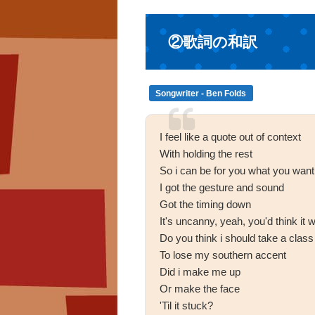
②歌詞の和訳
Songwriter - Ben Folds
I feel like a quote out of context
With holding the rest
So i can be for you what you want
I got the gesture and sound
Got the timing down
It's uncanny, yeah, you'd think it
Do you think i should take a class
To lose my southern accent
Did i make me up
Or make the face
'Til it stuck?