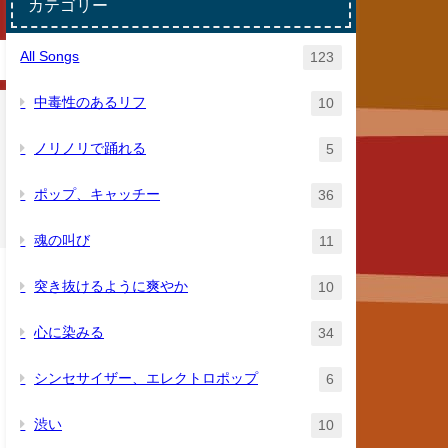
カテゴリー
All Songs
123
中毒性のあるリフ
10
ノリノリで踊れる
5
ポップ、キャッチー
36
魂の叫び
11
突き抜けるように爽やか
10
心に染みる
34
シンセサイザー、エレクトロポップ
6
渋い
10