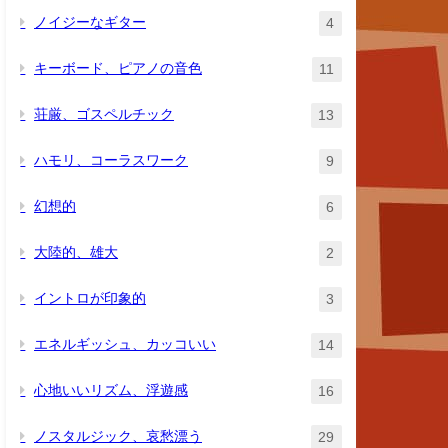
ノイジーなギター
4
キーボード、ピアノの音色
11
荘厳、ゴスペルチック
13
ハモリ、コーラスワーク
9
幻想的
6
大陸的、雄大
2
イントロが印象的
3
エネルギッシュ、カッコいい
14
心地いいリズム、浮遊感
16
ノスタルジック、哀愁漂う
29