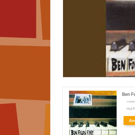
Ben
create
Hut 
Am