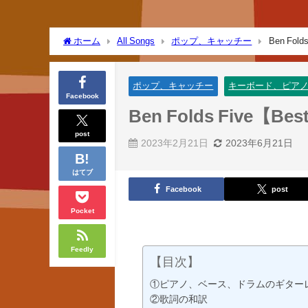
ホーム
All Songs
ポップ、キャッチー
Ben Folds
ポップ、キャッチー
キーボード、ピア
Facebook
Ben Folds Five【Best 
post
2023年2月21日
2023年6月21日
はてブ
Facebook
post
Pocket
Feedly
【目次】
①ピアノ、ベース、ドラムのギター
②歌詞の和訳