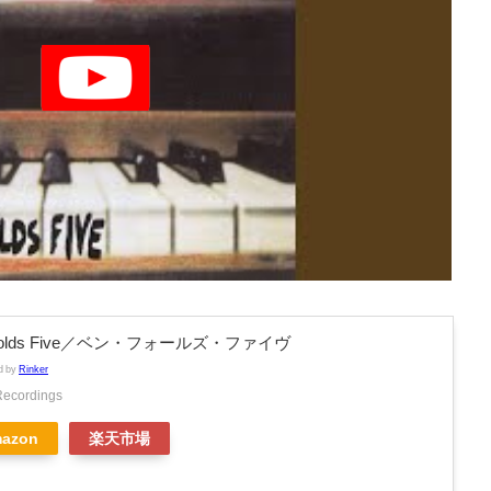
 Folds Five／ベン・フォールズ・ファイヴ
d by
Rinker
Recordings
azon
楽天市場