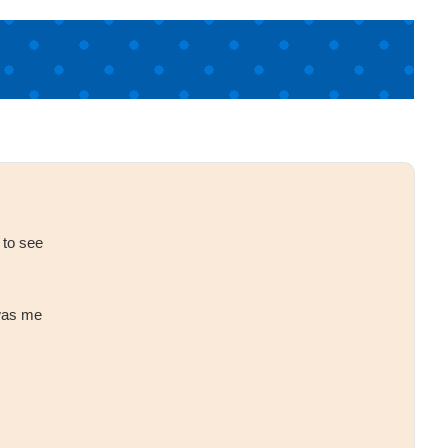
 to see
 was me