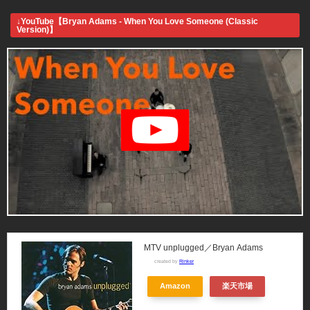
↓YouTube【Bryan Adams - When You Love Someone (Classic
Version)】
MTV unplugged／Bryan Adams
created by
Rinker
Amazon
楽天市場