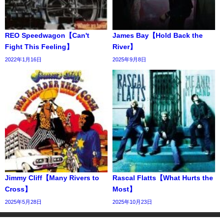
REO Speedwagon【Can't
James Bay【Hold Back the
Fight This Feeling】
River】
2022年1月16日
2025年9月8日
Jimmy Cliff【Many Rivers to
Rascal Flatts【What Hurts the
Cross】
Most】
2025年5月28日
2025年10月23日