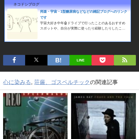
ネコドシブログ
邦楽・宇宙・1型糖尿病などなどの雑記ブログへのリンク
です
宇宙大好き中年🤖ドライブで行ったことのあるおすすめ
スポットや、自分が実際に使ったり経験したりしたこと
をダラダラと記事にした雑記ブログです。１７歳の時に
発症した持病のIDDMのことも少し書いてます🤗
LINE
心に染みる
,
荘厳、ゴスペルチック
の関連記事