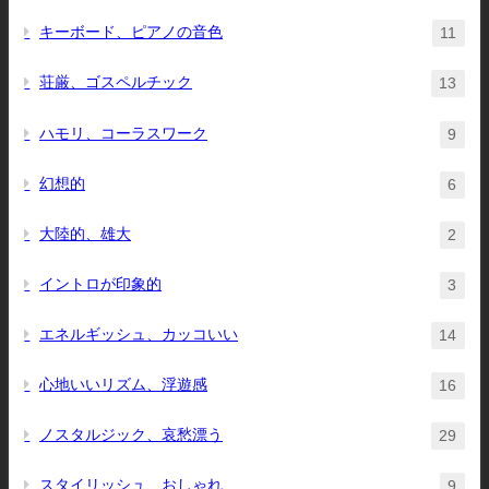
キーボード、ピアノの音色
11
荘厳、ゴスペルチック
13
ハモリ、コーラスワーク
9
幻想的
6
大陸的、雄大
2
イントロが印象的
3
エネルギッシュ、カッコいい
14
心地いいリズム、浮遊感
16
ノスタルジック、哀愁漂う
29
スタイリッシュ、おしゃれ
9