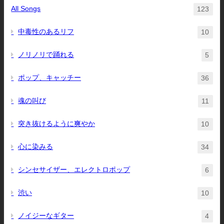
All Songs
123
中毒性のあるリフ
10
ノリノリで踊れる
5
ポップ、キャッチー
36
魂の叫び
11
突き抜けるように爽やか
10
心に染みる
34
シンセサイザー、エレクトロポップ
6
渋い
10
ノイジーなギター
4