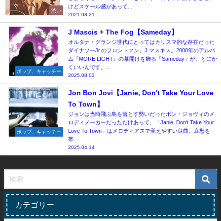
けどスケール感があって...
渋い
2021.08.21
J Mascis + The Fog【Sameday】
オルタナ・グランジ世代にとってはカリスマ的な存在だった
ダイナソーJr.のフロントマン、J.マスキス。2000年のアルバ
ム『MORE LIGHT』の幕開けを飾る「Sameday」が、とにか
くいいんです。...
ポップ、キャッチー
2025.08.03
Jon Bon Jovi【Janie, Don't Take Your Love
To Town】
ジョンは当時飛ぶ鳥を落とす勢いだったボン・ジョヴィのメ
ロディメーカーだっただけあって、「Janie, Don't Take Your
Love To Town」はメロディアスで覚えやすい良曲。哀愁を
ポップ、キャッチー
帯...
2025.04.14
カテゴリー