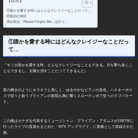
【目次】
①誰かを愛する時にはどんなクレイジーなことだって…
②歌詞の和訳
③以前は「Please Forgive Me」ばかり…
①誰かを愛する時にはどんなクレイジーなことだっ
て…
『キミが誰かを愛する時、どんなクレイジーなこともできる。月を撃ち抜くこ
ともできるし、太陽を消すことだってできるんだ』
星の輝きのようにキラキラと美しく、ゆるやかなピアノの音色。ハスキーボイ
スで切々と歌うブライアンの歌唱も胸に響くスローテンポで甘々のラブバラー
ド。
この曲はカナダを代表するミュージシャン、ブライアン・アダムスが1997年に
行ったライブの音源をまとめた「MTV アンプラグド」に新曲として収録された
曲。