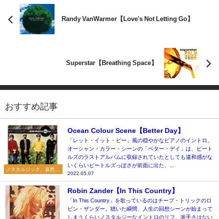
Randy VanWarmer【Love's Not Letting Go】
Superstar【Breathing Space】
おすすめ記事
Ocean Colour Scene【Better Day】
「レット・イット・ビー」風の穏やかなピアノのイントロ。
オーシャン・カラー・シーンの「ベター・デイ」は、ビート
ルズのラストアルバムに収録されていたとしても違和感がな
いくらいビートルズっぽさが前面に出た、...
ノスタルジック、哀愁漂
2022.05.07
う
Robin Zander【In This Country】
「In This Country」を歌っているのはチープ・トリックのロ
ビン・ザンダー。聴いた瞬間、人生の回想シーンが始まって
しまうくらいノスタルジーなイントロのリフ。派手さはない