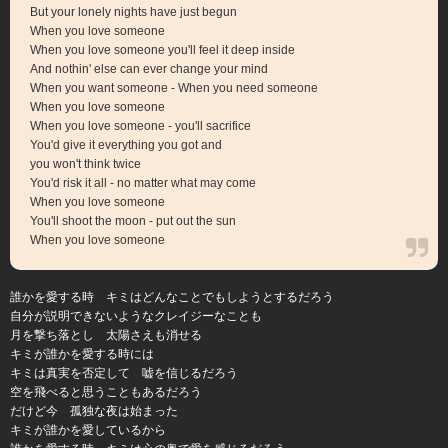
But your lonely nights have just begun
When you love someone
When you love someone you'll feel it deep inside
And nothin' else can ever change your mind
When you want someone - When you need someone
When you love someone
When you love someone - you'll sacrifice
You'd give it everything you got and
you won't think twice
You'd risk it all - no matter what may come
When you love someone
You'll shoot the moon - put out the sun
When you love someone
誰かを愛する時 キミはどんなことでもしようとするだろう
自分が説明できないようなクレイジーなことも
月を撃ち落とし 太陽さえも消せる
キミが誰かを愛する時には
キミは真実を否定して 嘘を信じるだろう
空を飛べると思うこともあるだろう
だけど今 孤独な夜は始まった
キミが誰かを愛しているから