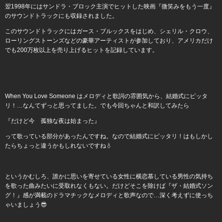
翌1998年にはサンドラ・ブロック主演でヒットした映画『微笑みをもう一度』
のサウンドトラックにも収録されました。
このサウンドトラックにはガース・ブルックスをはじめ、シェリル・クロウ、
ローリングストーンズなどの豪華アーティストが参加しており、アメリカだけ
でも200万枚以上を売り上げるヒットを記録しています。
When You Love Someone はメロディと歌詞の雰囲気から、結婚式にピッタ
リ！…なんてずっと思ってました。でも今回ちゃんと和訳してみたら
『だけど今 孤独な夜は始まった』
って歌っている部分があったんですね。なので結婚式にピッタリ！はもしかし
たらちょっと違うかもしれないですね💧
というかむしろ、誰かに思いを寄せている女性に横恋慕している男性の気持ち
を歌った曲みたいに受取れなくもない。だけどそこを除けば『ザ・結婚式ソン
グ！』感が満載のドラマチックなメロディと歌声なので…深く考えずに使っち
ゃいましょう😎