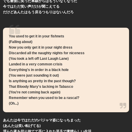
でも最後に笑った車線からはもういなくなった
今ではただ笑い声だけが聞こえてる
だけどあんたはもう戻るつもりはないんだろ
You used to get it in your fishnets
(Falling about)
Now you only get it in your night dress
Discarded all the naughty nights for niceness
(You took a left off Last Laugh Lane)
Landed in a very common crisis
Everything's in order in a black hole
(You were just sounding it out)
Is anything as pretty in the past though?
That Bloody Mary's lacking in Tabasco
(You're not coming back again)
Remember when you used to be a rascal?
(Oh...)
あんたは今ではただのパジャマ姿になっちまった
(あんたは笑い転げてる)
淫らな夜を切り捨てて手に入れた平凡で素晴らしい生活