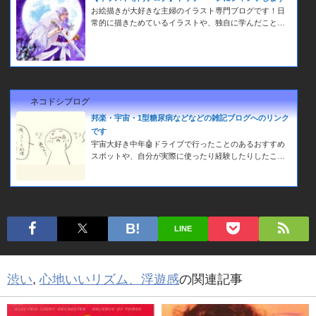
お絵描きが大好きな主婦のイラスト専門ブログです！日
常的に描きためているイラストや、独自に学んだことな
どの情報を備忘録的に載せていきたいと思っています🤗
イラスト作成のご依頼はお手数ですがTwitterのＤＭから
お願いいたします！
ネコドシブログ
邦楽・宇宙・1型糖尿病などなどの雑記ブログへのリンク
です
宇宙大好き中年🤖ドライブで行ったことのあるおすすめ
スポットや、自分が実際に使ったり経験したりしたこと
をダラダラと記事にした雑記ブログです。１７歳の時に
発症した持病のIDDMのことも少し書いてます🤗
LINE
渋い
,
心地いいリズム、浮遊感
の関連記事