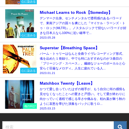
心に染みる
Michael Learns to Rock【Someday】
デンマーク出身。センチメンタルで透明感のあるバラード
で、東南アジアの国々を虜にした『マイケル・ラーンズ・ト
ゥ・ロック(MLTR)』。ノスタルジックで切ないバラードが好
きな日本人なら100%に近い確率で...
心に染みる
2023.05.28
Superstar【Breathing Space】
パーム・トゥリーはなんと全曲ライヴレコーディング形式、
魂を込めた１発録り。中でも特におすすめなのが３曲目の
「ブリージング・スペース」。繊細なジョーのボーカルと心
安らぐ荘厳なメロディ。人生に疲れている人...
心に染みる
2023.01.21
Matchbox Twenty【Leave】
かつて愛し合っていたはずの相手が、もう自分に何の感情も
見せなくなったことへの驚きと戸惑い。そして愛が終わりに
向かっていく過程で感じる辛さや痛みを、枯れ葉が舞う秋の
ように哀愁を帯びた演奏をバックに歌うロ...
魂の叫び
2025.03.15