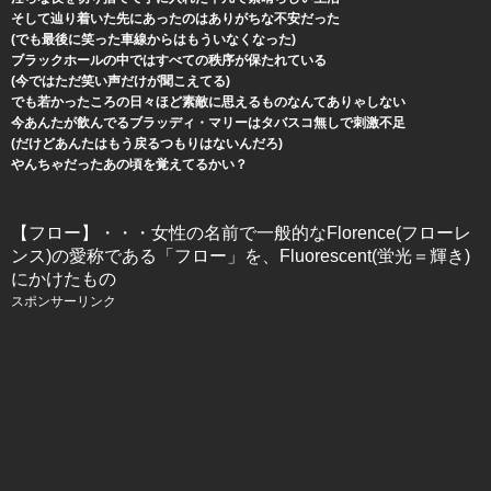
そして辿り着いた先にあったのはありがちな不安だった
(でも最後に笑った車線からはもういなくなった)
ブラックホールの中ではすべての秩序が保たれている
(今ではただ笑い声だけが聞こえてる)
でも若かったころの日々ほど素敵に思えるものなんてありゃしない
今あんたが飲んでるブラッディ・マリーはタバスコ無しで刺激不足
(だけどあんたはもう戻るつもりはないんだろ)
やんちゃだったあの頃を覚えてるかい？
【フロー】・・・女性の名前で一般的なFlorence(フローレ
ンス)の愛称である「フロー」を、Fluorescent(蛍光＝輝き)
にかけたもの
スポンサーリンク