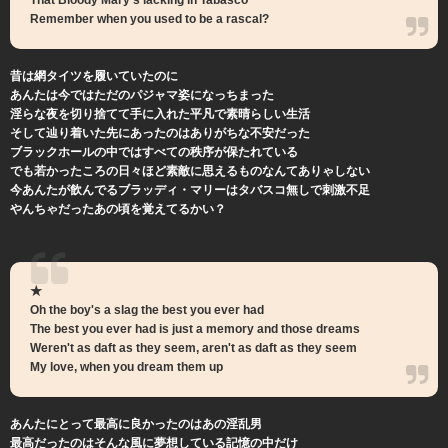
That Bloody Mary's lacking in Tabasco
Remember when you used to be a rascal?
昔は網タイツを履いていたのに
あんたは今ではただのパジャマ姿になっちまった
淫らな夜を切り捨てて手に入れた平凡で素晴らしい生活
そして辿り着いた先にあったのはありがちな不安だった
ブラックホールの中ではすべての秩序が保たれている
でも若かったころの日々ほど素敵に思えるものなんてありゃしない
今あんたが飲んでるブラッディ・マリーはタバスコ無しで刺激不足
やんちゃだったあの頃を覚えてるかい？
★
Oh the boy's a slag the best you ever had
The best you ever had is just a memory and those dreams
Weren't as daft as they seem, aren't as daft as they seem
My love, when you dream them up
あんたにとって最高に良かったのはあの淫乱男
最高だったのはそんな風に夢想している記憶の中だけ