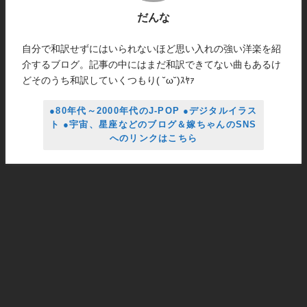
だんな
自分で和訳せずにはいられないほど思い入れの強い洋楽を紹
介するブログ。記事の中にはまだ和訳できてない曲もあるけ
どそのうち和訳していくつもり( ˘ω˘)ｽﾔｧ
●80年代～2000年代のJ-POP ●デジタルイラス
ト ●宇宙、星座などのブログ＆嫁ちゃんのSNS
へのリンクはこちら