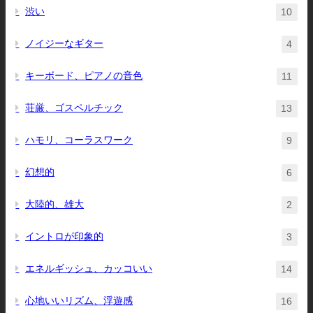
渋い
10
ノイジーなギター
4
キーボード、ピアノの音色
11
荘厳、ゴスペルチック
13
ハモリ、コーラスワーク
9
幻想的
6
大陸的、雄大
2
イントロが印象的
3
エネルギッシュ、カッコいい
14
心地いいリズム、浮遊感
16