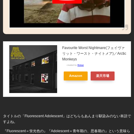
Favourite Worst Nightmare(フェイヴァ
リット・ワースト・ナイトメア)／Arctic
Monkeys
created by
Rinker
Amazon
楽天市場
タイトルの「Fluorescent Adolescent」はどちらもあんまり馴染みのない単語で
すよね。
『Fluorescent＝蛍光色の』『Adolescent＝青年期の、思春期の』という意味ら