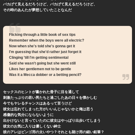
バカげて見えるだろうけど、バカげて見えるだろうけど、
その時のあんたが夢想していたことなんだ
Flicking through a little book of sex tips
Remember when the boys were all electric?
Now when she's told she's gonna get it
I'm guessing that she'd rather just forget it
Clinging 'till I'm getting sentimental
Said she wasn't going but she went still
Likes her gentlemen not to be gentle
Was it a Mecca dobber or a betting pencil?
セックスのヒントが書かれた冊子に目を通して
刺激たっぷりの若い男たちと過ごしたあの日々を懐かしむ
今でもヤレるチャンスはあるって言うけど
彼女は忘れてしまった方がいいんじゃないかと俺は思う
感傷的な気分にならないように
出かけないと言っていたのに彼女はやっぱり出歩いてしまう
彼女のお気に入りは優しくない紳士
彼のアレはビンゴ用の太いやつ？それとも賭け用の細い鉛筆？