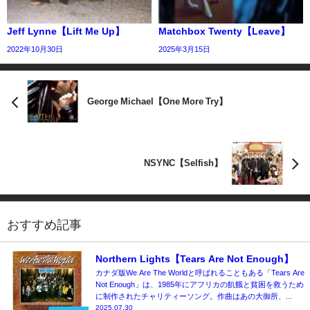
Jeff Lynne【Lift Me Up】
Matchbox Twenty【Leave】
2022年10月30日
2025年3月15日
George Michael【One More Try】
NSYNC【Selfish】
おすすめ記事
Northern Lights【Tears Are Not Enough】
カナダ版We Are The Worldと呼ばれることもある「Tears Are
Not Enough」は、1985年にアフリカの飢餓と貧困を救うため
に制作されたチャリティーソング。作曲はあの大御所、...
2025.07.30