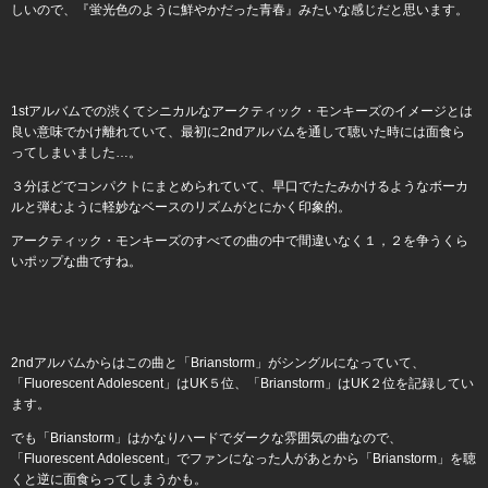
しいので、『蛍光色のように鮮やかだった青春』みたいな感じだと思います。
1stアルバムでの渋くてシニカルなアークティック・モンキーズのイメージとは
良い意味でかけ離れていて、最初に2ndアルバムを通して聴いた時には面食ら
ってしまいました…。
３分ほどでコンパクトにまとめられていて、早口でたたみかけるようなボーカ
ルと弾むように軽妙なベースのリズムがとにかく印象的。
アークティック・モンキーズのすべての曲の中で間違いなく１，２を争うくら
いポップな曲ですね。
2ndアルバムからはこの曲と「Brianstorm」がシングルになっていて、
「Fluorescent Adolescent」はUK５位、「Brianstorm」はUK２位を記録してい
ます。
でも「Brianstorm」はかなりハードでダークな雰囲気の曲なので、
「Fluorescent Adolescent」でファンになった人があとから「Brianstorm」を聴
くと逆に面食らってしまうかも。